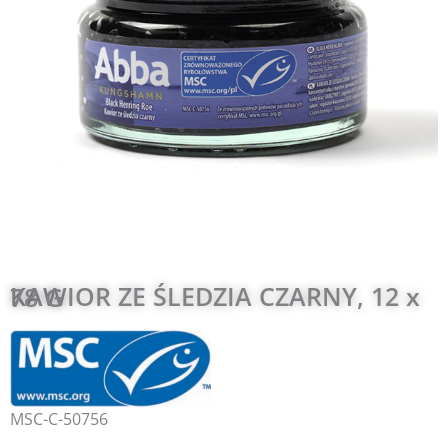
KAWIOR ZE ŚLEDZIA CZARNY, 12 x 78 G
MSC-C-50756