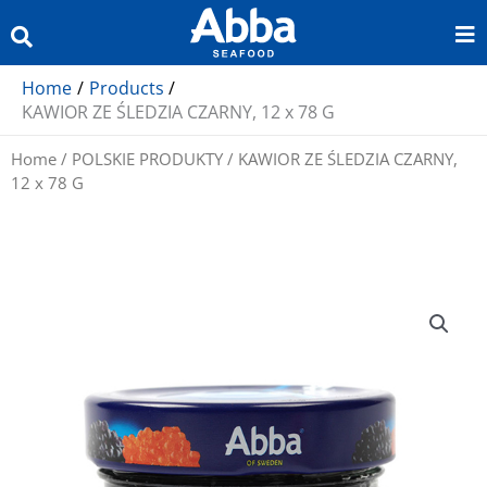
Skip
to
content
Home
Products
KAWIOR ZE ŚLEDZIA CZARNY, 12 x 78 G
Home
/
POLSKIE PRODUKTY
/ KAWIOR ZE ŚLEDZIA CZARNY,
12 x 78 G